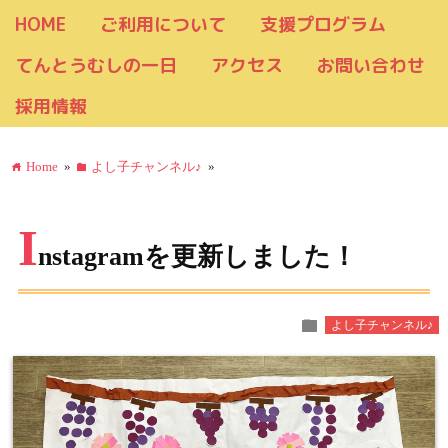
HOME
ご利用について
支援プログラム
てんとうむしの一日
アクセス
お問い合わせ
採用情報
Home
»
よし子チャンネル♪
»
home
folder
I
nstagramを更新しました！
folder
よし子チャンネル♪