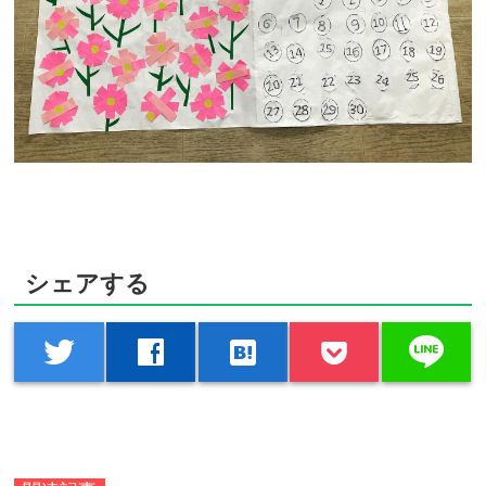
シェアする
line
twitter
facebook
hatenabookmark