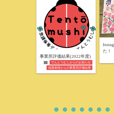
Ins
た！
事業所評価結果(2022年度)
folder
てんとうむしからのお知らせ
保護者様からの事業所評価結果