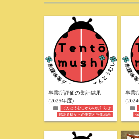
事業所評価の集計結果
事業
(2025年度)
(202
folder
folder
てんとうむしからのお知らせ
保護者様からの事業所評価結果