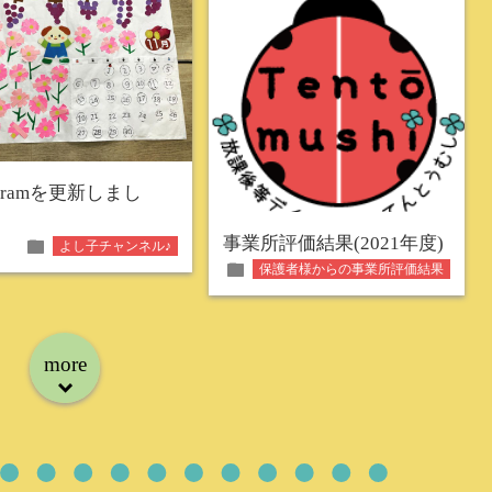
tagramを更新しまし
事業所評価結果(2021年度)
folder
よし子チャンネル♪
folder
保護者様からの事業所評価結果
more
down