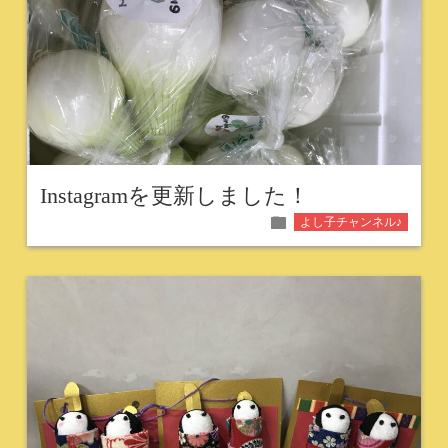
Instagramを更新しました！
folder
よし子チャンネル♪