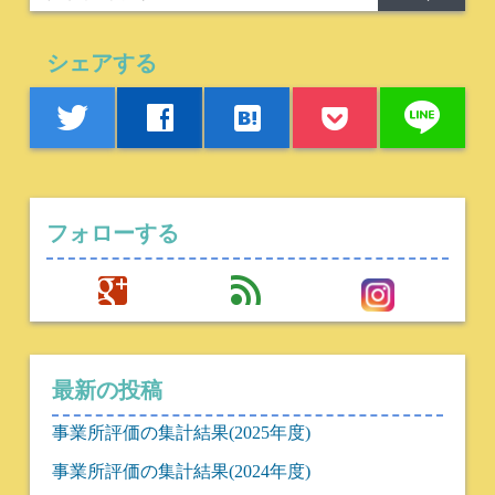
シェアする
line
twitter
facebook
hatenabookmark
フォローする
google
feed
最新の投稿
事業所評価の集計結果(2025年度)
事業所評価の集計結果(2024年度)