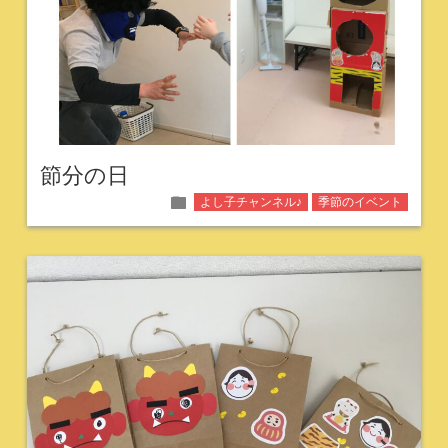
節分の日
folder
よし子チャンネル♪
季節のイベント