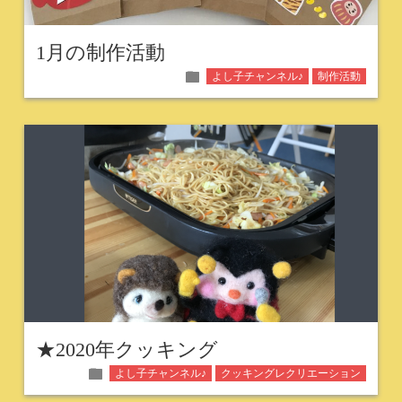
1月の制作活動
folder
よし子チャンネル♪
制作活動
★2020年クッキング
folder
よし子チャンネル♪
クッキングレクリエーション