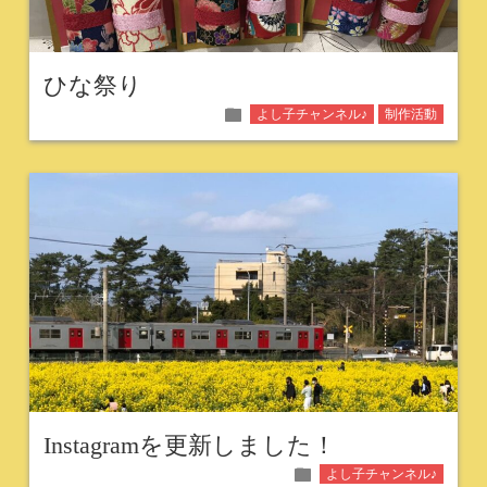
ひな祭り
folder
よし子チャンネル♪
制作活動
Instagramを更新しました！
folder
よし子チャンネル♪