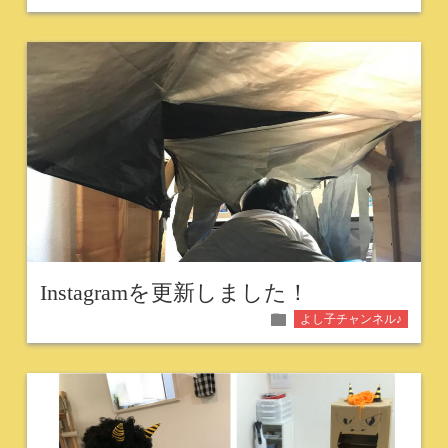
Instagramを更新しました！
folder
よし子チャンネル♪