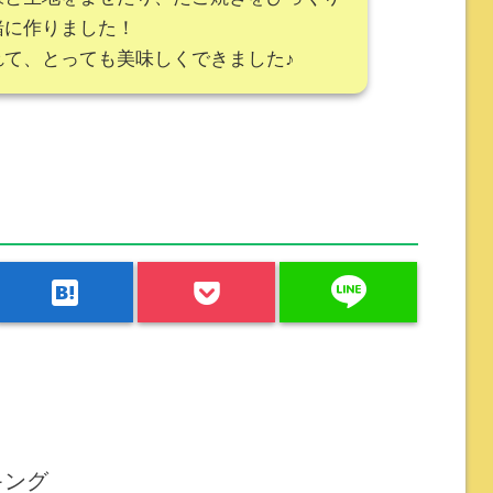
緒に作りました！
れて、とっても美味しくできました♪
line
hatenabookmark
キング