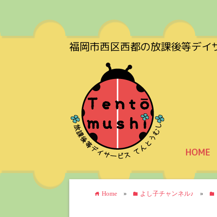
福岡市西区西都の放課後等デイ
HOME
Home
»
よし子チャンネル♪
»
home
folder
folder