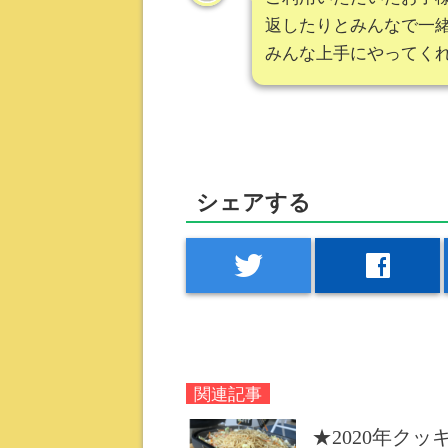
返したりとみんなで一
みんな上手にやってく
シェアする
twitter
facebook
関連記事
★2020年クッ