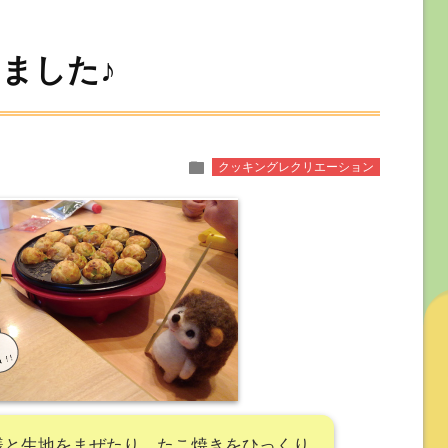
ました♪
folder
クッキングレクリエーション
様と生地をまぜたり、たこ焼きをひっくり