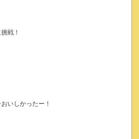
に挑戦！
！
チおいしかったー！