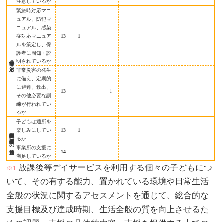
注意しているか
緊急時対応マニ
ュアル、防犯マ
ニュアル、感染
症対応マニュア
13
1
ルを策定し、保
護者に周知・説
非常時等の対応
明されているか
非常災害の発生
に備え、定期的
に避難、救出、
13
1
その他必要な訓
練が行われてい
るか
子どもは通所を
楽しみにしてい
13
1
関係機関や保護者との連携
るか
事業所の支援に
14
満足しているか
放課後等デイサービスを利用する個々の子どもにつ
※1
いて、その有する能力、置かれている環境や日常生活
全般の状況に関するアセスメントを通じて、総合的な
支援目標及び達成時期、生活全般の質を向上させるた