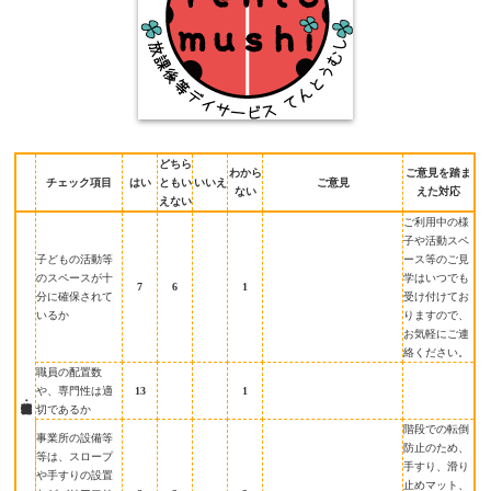
どちら
わから
ご意見を踏ま
チェック項目
はい
ともい
いいえ
ご意見
ない
えた対応
えない
ご利用中の様
子や活動スペ
子どもの活動等
ース等のご見
のスペースが十
学はいつでも
7
6
1
分に確保されて
受け付けてお
いるか
りますので、
お気軽にご連
絡ください。
職員の配置数
や、専門性は適
13
1
切であるか
階段での転倒
事業所の設備等
防止のため、
等は、スロープ
手すり、滑り
や手すりの設置
止めマット、