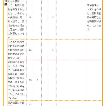
からの苦情につ
いて、対応の体
苦情解決マニ
制を整備すると
ュアルを作成
ともに、子ども
し、苦情受付
や保護者に周
11
3
時の対応など
知・説明し、苦
を職員間で共
情があった場合
有しておりま
に迅速かつ適切
す。
に対応している
か
子どもや保護者
との意思の疎通
や情報伝達のた
13
1
めの配慮がなさ
れているか
定期的に会報や
ホームページ等
で、活動概要や
行事予定、連絡
体制等の情報や
13
1
業務に関する自
己評価の結果を
子どもや保護者
に対して発信し
ているか
個人情報に十分
13
1