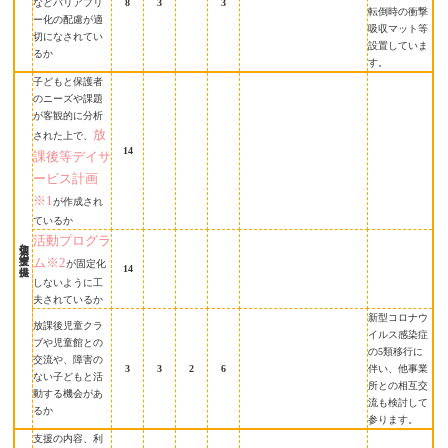
などバリアフリ
8
3
3
転倒時の衝撃
ー化の配慮が適
吸収マット等
切になされてい
設置していま
るか
す。
子どもと保護者
のニーズや課題
が客観的に分析
放
された上で、
14
課後等デイサ
ービス計画
※1
が作成され
ているか
活動プログラ
適切な支援の提供
ム※2
が固定化
14
しないように工
夫されているか
新型コロナウ
放課後児童クラ
イルス感染症
ブや児童館との
の5類移行に
交流や、障害の
3
3
2
6
伴い、他事業
ない子どもと活
所との相互交
動する機会があ
流も検討して
るか
参ります。
支援の内容、利