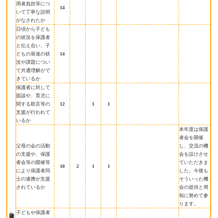
用者負担等につ
14
いて丁寧な説明
がなされたか
日頃から子ども
の状況を保護者
と伝え合い、子
どもの発達の状
14
況や課題につい
て共通理解がで
きているか
保護者に対して
面談や、育児に
関する助言等の
12
1
1
支援が行われて
いるか
本年度は保護
者会を開催
父母の会の活動
し、交流の機
の支援や、保護
会を設けさせ
者会等の開催等
ていただきま
10
2
1
1
により保護者同
した。今後も
士の連携が支援
そういった機
されているか
会の提供と周
知に努めて参
ります。
保護者への説明等
子どもや保護者